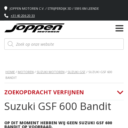
JOPPEN MOTOREN C.V. / STRIJPERDIJK 3D / 5595 XM LEENDE
+31 40 206 20 33
Producten
zoeken
HOME
/
MOTOREN
/
SUZUKI MOTOREN
/
SUZUKI GSF
/ SUZUKI GSF 600
BANDIT
ZOEKOPDRACHT VERFIJNEN
Suzuki GSF 600 Bandit
OP DIT MOMENT HEBBEN WIJ GEEN SUZUKI GSF 600
BANDIT OP VOORRAAD.