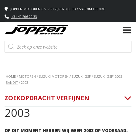
JOPPEN MOTOREN C.V. / STRIJPERDIJK 3D / 5595 XM LEENDE
+31 40 206 20 33
Producten
zoeken
HOME
/
MOTOREN
/
SUZUKI MOTOREN
/
SUZUKI GSF
/
SUZUKI GSF1200S
BANDIT
/ 2003
ZOEKOPDRACHT VERFIJNEN
2003
OP DIT MOMENT HEBBEN WIJ GEEN 2003 OP VOORRAAD.