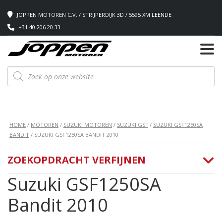
JOPPEN MOTOREN C.V. / STRIJPERDIJK 3D / 5595 XM LEENDE
+31 40 206 20 33
Producten
zoeken
HOME
/
MOTOREN
/
SUZUKI MOTOREN
/
SUZUKI GSF
/
SUZUKI GSF1250SA
BANDIT
/ SUZUKI GSF1250SA BANDIT 2010
ZOEKOPDRACHT VERFIJNEN
Suzuki GSF1250SA
Bandit 2010