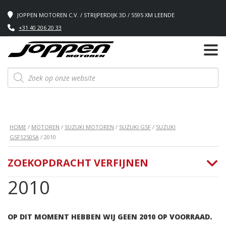
JOPPEN MOTOREN C.V. / STRIJPERDIJK 3D / 5595 XM LEENDE
+31 40 206 20 33
Producten
zoeken
HOME
/
MOTOREN
/
SUZUKI MOTOREN
/
SUZUKI GSF
/
SUZUKI
GSF1250SA
/ 2010
ZOEKOPDRACHT VERFIJNEN
2010
OP DIT MOMENT HEBBEN WIJ GEEN 2010 OP VOORRAAD.