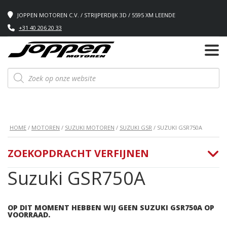
JOPPEN MOTOREN C.V. / STRIJPERDIJK 3D / 5595 XM LEENDE
+31 40 206 20 33
Producten
zoeken
HOME
/
MOTOREN
/
SUZUKI MOTOREN
/
SUZUKI GSR
/ SUZUKI GSR750A
ZOEKOPDRACHT VERFIJNEN
Suzuki GSR750A
OP DIT MOMENT HEBBEN WIJ GEEN SUZUKI GSR750A OP
VOORRAAD.