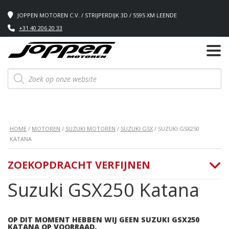
JOPPEN MOTOREN C.V. / STRIJPERDIJK 3D / 5595 XM LEENDE
+31 40 206 20 33
Producten
zoeken
HOME
/
MOTOREN
/
SUZUKI MOTOREN
/
SUZUKI GSX
/ SUZUKI GSX250
KATANA
ZOEKOPDRACHT VERFIJNEN
Suzuki GSX250 Katana
OP DIT MOMENT HEBBEN WIJ GEEN SUZUKI GSX250
KATANA OP VOORRAAD.