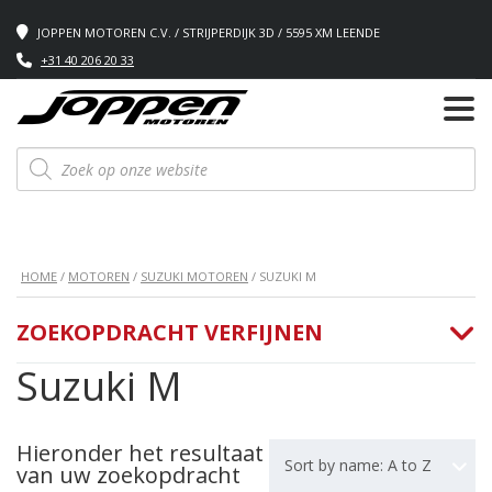
JOPPEN MOTOREN C.V. / STRIJPERDIJK 3D / 5595 XM LEENDE
+31 40 206 20 33
Producten
zoeken
HOME
/
MOTOREN
/
SUZUKI MOTOREN
/ SUZUKI M
ZOEKOPDRACHT VERFIJNEN
Suzuki M
Hieronder het resultaat
Sort by name: A to Z
van uw zoekopdracht