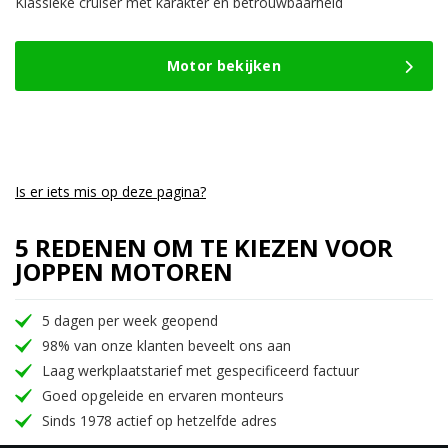
was:
is:
Klassieke cruiser met karakter én betrouwbaarheid
4.995,-.
3.950,-.
Motor bekijken
Is er iets mis op deze pagina?
5 REDENEN OM TE KIEZEN VOOR
JOPPEN MOTOREN
5 dagen per week geopend
98% van onze klanten beveelt ons aan
Laag werkplaatstarief met gespecificeerd factuur
Goed opgeleide en ervaren monteurs
Sinds 1978 actief op hetzelfde adres