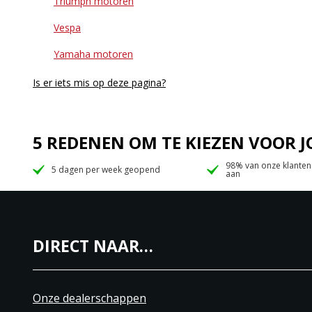
Triumph motoren
Vespa
Yamaha motoren
Is er iets mis op deze pagina?
5 REDENEN OM TE KIEZEN VOOR
98% van onze klanten
5 dagen per week geopend
aan
DIRECT NAAR…
Onze dealerschappen