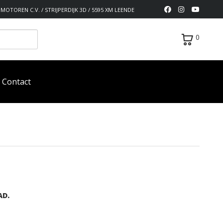
MOTOREN C.V. / STRIJPERDIJK 3D / 5595 XM LEENDE
0
Contact
AD.