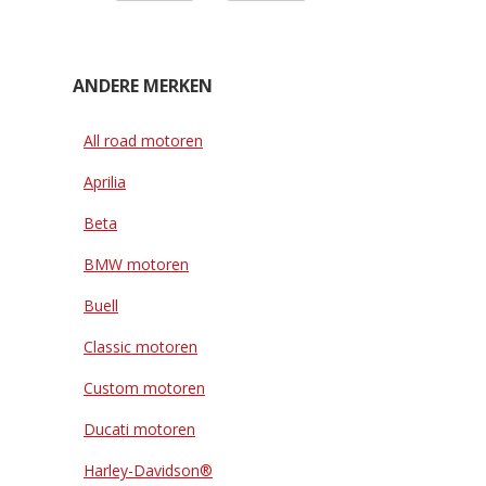
ANDERE MERKEN
All road motoren
Aprilia
Beta
BMW motoren
Buell
Classic motoren
Custom motoren
Ducati motoren
Harley-Davidson®