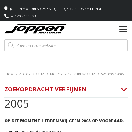
JOPPEN MOTOREN C.V. / STRIJPERDIJK 3D / 5595 XM LEENDE
+31 40 206 20 33
Producten
zoeken
HOME
/
MOTOREN
/
SUZUKI MOTOREN
/
SUZUKI SV
/
SUZUKI SV1000S
/ 2005
ZOEKOPDRACHT VERFIJNEN
2005
OP DIT MOMENT HEBBEN WIJ GEEN 2005 OP VOORRAAD.
Is er iets mis op deze pagina?