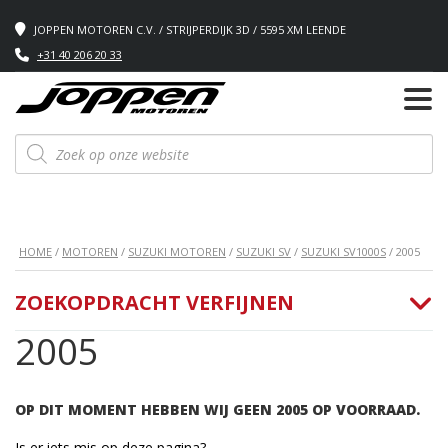
JOPPEN MOTOREN C.V. / STRIJPERDIJK 3D / 5595 XM LEENDE
+31 40 206 20 33
Producten
zoeken
HOME
/
MOTOREN
/
SUZUKI MOTOREN
/
SUZUKI SV
/
SUZUKI SV1000S
/ 2005
ZOEKOPDRACHT VERFIJNEN
2005
OP DIT MOMENT HEBBEN WIJ GEEN 2005 OP VOORRAAD.
Is er iets mis op deze pagina?