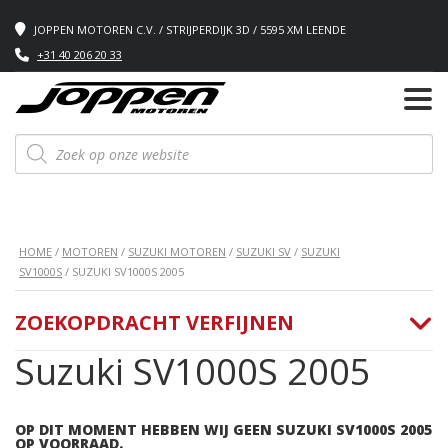
JOPPEN MOTOREN C.V. / STRIJPERDIJK 3D / 5595 XM LEENDE
+31 40 206 20 33
Producten
zoeken
HOME
/
MOTOREN
/
SUZUKI MOTOREN
/
SUZUKI SV
/
SUZUKI
SV1000S
/ SUZUKI SV1000S 2005
ZOEKOPDRACHT VERFIJNEN
Suzuki SV1000S 2005
OP DIT MOMENT HEBBEN WIJ GEEN SUZUKI SV1000S 2005
OP VOORRAAD.