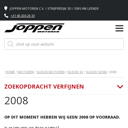
JOPPEN MOTOREN C.V. / STRIJPERDIJK 3D / 5595 XM LEENDE
+31 40 206 20 33
Producten
zoeken
HOME
/
MOTOREN
/
SUZUKI MOTOREN
/
SUZUKI SV
/
SUZUKI SV650
/ 2008
ZOEKOPDRACHT VERFIJNEN
2008
OP DIT MOMENT HEBBEN WIJ GEEN 2008 OP VOORRAAD.
Is er iets mis op deze pagina?