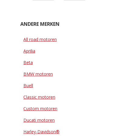
ANDERE MERKEN
All road motoren
Aprilia
Beta
BMW motoren
Buell
Classic motoren
Custom motoren
Ducati motoren
Harley-Davidson®