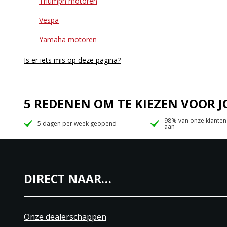
Triumph motoren
Vespa
Yamaha motoren
Is er iets mis op deze pagina?
5 REDENEN OM TE KIEZEN VOOR
98% van onze klanten
5 dagen per week geopend
aan
DIRECT NAAR…
Onze dealerschappen