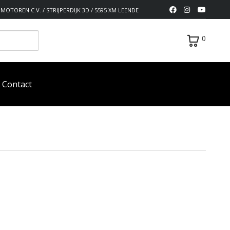
MOTOREN C.V. / STRIJPERDIJK 3D / 5595 XM LEENDE
0
Contact