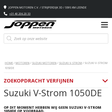
JOPPEN MOTOREN C.V. / STRIJPERDIJK 3D / 5595 XM LEENDE
+31 40 206 20 33
Producten
zoeken
HOME
/
MOTOREN
/
SUZUKI MOTOREN
/
SUZUKI V-STROM
/ SUZUKI V-STROM
1050DE
ZOEKOPDRACHT VERFIJNEN
Suzuki V-Strom 1050DE
OP DIT MOMENT HEBBEN WIJ GEEN SUZUKI V-STROM
1050DE OP VOORRAAD.