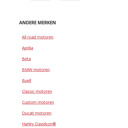
ANDERE MERKEN
All road motoren
Aprilia
Beta
BMW motoren
Buell
Classic motoren
Custom motoren
Ducati motoren
Harley-Davidson®