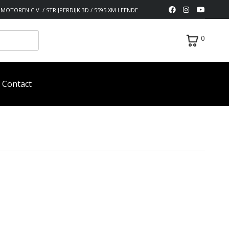
MOTOREN C.V. / STRIJPERDIJK 3D / 5595 XM LEENDE
0
Contact