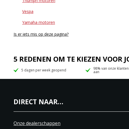
Triumph motoren
Vespa
Yamaha motoren
Is er iets mis op deze pagina?
5 REDENEN OM TE KIEZEN VOOR
98% van onze klanten
5 dagen per week geopend
aan
DIRECT NAAR…
Onze dealerschappen