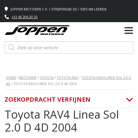
JOPPEN MOTOREN C.V. / STRIJPERDIJK 3D / 5595 XM LEENDE
+31 40 206 20 33
Producten
zoeken
HOME
/
MOTOREN
/
TOYOTA
/
TOYOTA RAV
/
TOYOTA RAV4 LINEA SOL 2.0 D
4D
/ TOYOTA RAV4 LINEA SOL 2.0 D 4D 2004
ZOEKOPDRACHT VERFIJNEN
Toyota RAV4 Linea Sol
2.0 D 4D 2004