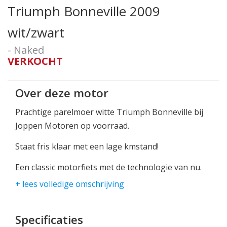
Triumph Bonneville 2009
wit/zwart
- Naked
VERKOCHT
Over deze motor
Prachtige parelmoer witte Triumph Bonneville bij
Joppen Motoren op voorraad.
Staat fris klaar met een lage kmstand!
Een classic motorfiets met de technologie van nu.
+ lees volledige omschrijving
Heerlijk rond touren met het koppelrijke
motorblok, daar is de Bonneville voor gemaakt.
Specificaties
Het zadel geeft lekker comfort voor rijder en voor