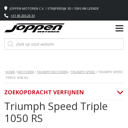
JOPPEN MOTOREN C.V. / STRIJPERDIJK 3D / 5595 XM LEENDE
+31 40 206 20 33
Producten
zoeken
HOME
/
MOTOREN
/
TRIUMPH MOTOREN
/
TRIUMPH SPEED
/ TRIUMPH SPEED
TRIPLE 1050 RS
ZOEKOPDRACHT VERFIJNEN
Triumph Speed Triple
1050 RS