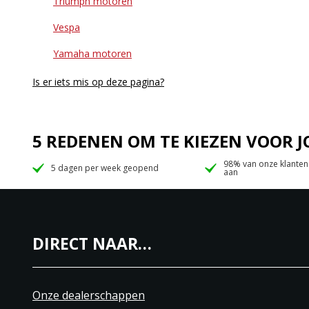
Triumph motoren
Vespa
Yamaha motoren
Is er iets mis op deze pagina?
5 REDENEN OM TE KIEZEN VOOR
98% van onze klanten
5 dagen per week geopend
aan
DIRECT NAAR…
Onze dealerschappen