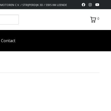
MOTOREN C.V. / STRIJPERDIJK 3D / 5595 XM LEENDE
0
Contact