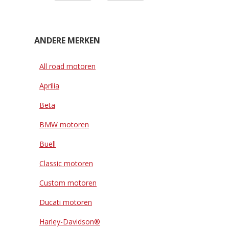
ANDERE MERKEN
All road motoren
Aprilia
Beta
BMW motoren
Buell
Classic motoren
Custom motoren
Ducati motoren
Harley-Davidson®