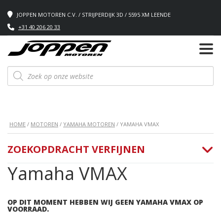
JOPPEN MOTOREN C.V. / STRIJPERDIJK 3D / 5595 XM LEENDE
+31 40 206 20 33
Producten
zoeken
HOME
/
MOTOREN
/
YAMAHA MOTOREN
/ YAMAHA VMAX
ZOEKOPDRACHT VERFIJNEN
Yamaha VMAX
OP DIT MOMENT HEBBEN WIJ GEEN YAMAHA VMAX OP
VOORRAAD.