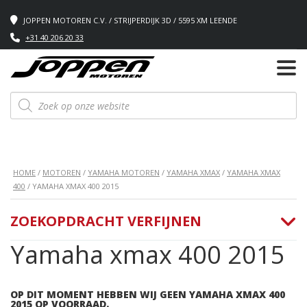
JOPPEN MOTOREN C.V. / STRIJPERDIJK 3D / 5595 XM LEENDE
+31 40 206 20 33
Producten
zoeken
HOME
/
MOTOREN
/
YAMAHA MOTOREN
/
YAMAHA XMAX
/
YAMAHA XMAX
400
/ YAMAHA XMAX 400 2015
ZOEKOPDRACHT VERFIJNEN
Yamaha xmax 400 2015
OP DIT MOMENT HEBBEN WIJ GEEN YAMAHA XMAX 400
2015 OP VOORRAAD.