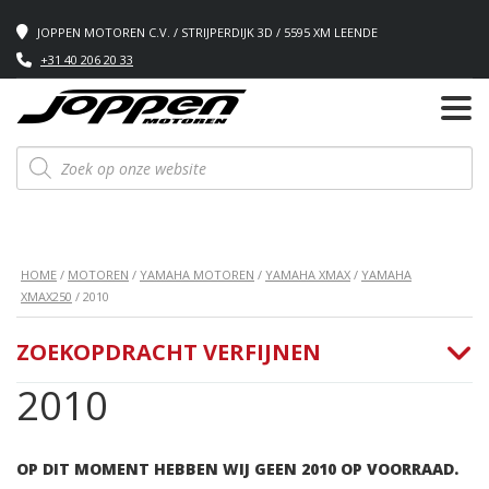
JOPPEN MOTOREN C.V. / STRIJPERDIJK 3D / 5595 XM LEENDE
+31 40 206 20 33
Producten
zoeken
HOME
/
MOTOREN
/
YAMAHA MOTOREN
/
YAMAHA XMAX
/
YAMAHA
XMAX250
/ 2010
ZOEKOPDRACHT VERFIJNEN
2010
OP DIT MOMENT HEBBEN WIJ GEEN 2010 OP VOORRAAD.