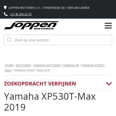
JOPPEN MOTOREN C.V. / STRIJPERDIJK 3D / 5595 XM LEENDE
+31 40 206 20 33
Producten
zoeken
HOME
/
MOTOREN
/
YAMAHA MOTOREN
/
YAMAHA XP
/
YAMAHA XP530T-
MAX
/ YAMAHA XP530T-MAX 2019
ZOEKOPDRACHT VERFIJNEN
Yamaha XP530T-Max
2019