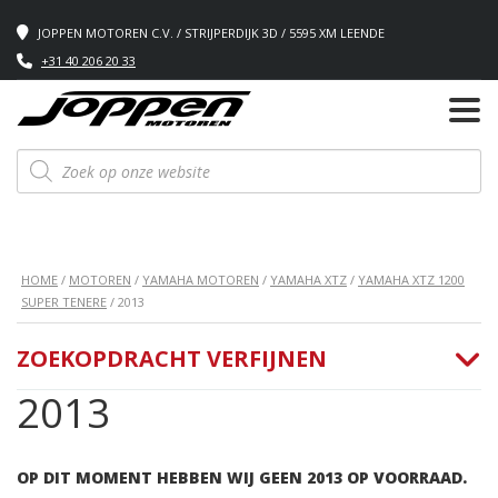
JOPPEN MOTOREN C.V. / STRIJPERDIJK 3D / 5595 XM LEENDE
+31 40 206 20 33
Producten
zoeken
HOME
/
MOTOREN
/
YAMAHA MOTOREN
/
YAMAHA XTZ
/
YAMAHA XTZ 1200
SUPER TENERE
/ 2013
ZOEKOPDRACHT VERFIJNEN
2013
OP DIT MOMENT HEBBEN WIJ GEEN 2013 OP VOORRAAD.