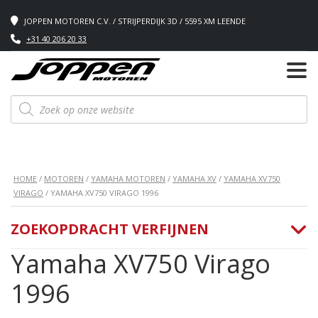
JOPPEN MOTOREN C.V. / STRIJPERDIJK 3D / 5595 XM LEENDE
+31 40 206 20 33
Producten
zoeken
HOME
/
MOTOREN
/
YAMAHA MOTOREN
/
YAMAHA XV
/
YAMAHA XV750
VIRAGO
/ YAMAHA XV750 VIRAGO 1996
ZOEKOPDRACHT VERFIJNEN
Yamaha XV750 Virago
1996