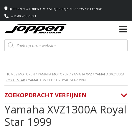
JOPPEN MOTOREN C.V. / STRIJPERDIJK 3D / 5595 XM LEENDE
+31 40 206 20 33
Producten
zoeken
HOME
/
MOTOREN
/
YAMAHA MOTOREN
/
YAMAHA XVZ
/
YAMAHA XVZ1300A
ROYAL STAR
/ YAMAHA XVZ1300A ROYAL STAR 1999
ZOEKOPDRACHT VERFIJNEN
Yamaha XVZ1300A Royal
Star 1999