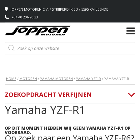
JOPPEN MOTOREN C.V. / STRIJPERDIJK 3D / 5595 XM LEENDE
+31 40 206 20 33
Producten
zoeken
HOME
/
MOTOREN
/
YAMAHA MOTOREN
/
YAMAHA YZF-R
/ YAMAHA YZF-R1
ZOEKOPDRACHT VERFIJNEN
Yamaha YZF-R1
OP DIT MOMENT HEBBEN WIJ GEEN YAMAHA YZF-R1 OP
VOORRAAD.
Op zoek naar een Yamaha YZF-R6?