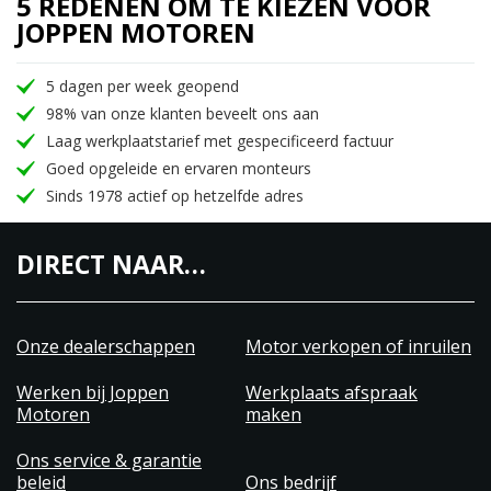
5 REDENEN OM TE KIEZEN VOOR
JOPPEN MOTOREN
5 dagen per week geopend
98% van onze klanten beveelt ons aan
Laag werkplaatstarief met gespecificeerd factuur
Goed opgeleide en ervaren monteurs
Sinds 1978 actief op hetzelfde adres
DIRECT NAAR…
Onze dealerschappen
Motor verkopen of inruilen
Werken bij Joppen
Werkplaats afspraak
Motoren
maken
Ons service & garantie
beleid
Ons bedrijf