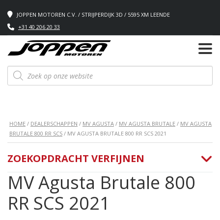
JOPPEN MOTOREN C.V. / STRIJPERDIJK 3D / 5595 XM LEENDE
+31 40 206 20 33
Producten
zoeken
HOME
/
DEALERSCHAPPEN
/
MV AGUSTA
/
MV AGUSTA BRUTALE
/
MV AGUSTA
BRUTALE 800 RR SCS
/ MV AGUSTA BRUTALE 800 RR SCS 2021
ZOEKOPDRACHT VERFIJNEN
MV Agusta Brutale 800
RR SCS 2021