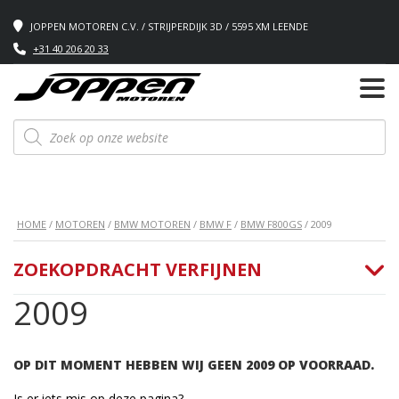
JOPPEN MOTOREN C.V. / STRIJPERDIJK 3D / 5595 XM LEENDE
+31 40 206 20 33
Producten
zoeken
HOME
/
MOTOREN
/
BMW MOTOREN
/
BMW F
/
BMW F800GS
/ 2009
ZOEKOPDRACHT VERFIJNEN
2009
OP DIT MOMENT HEBBEN WIJ GEEN 2009 OP VOORRAAD.
Is er iets mis op deze pagina?