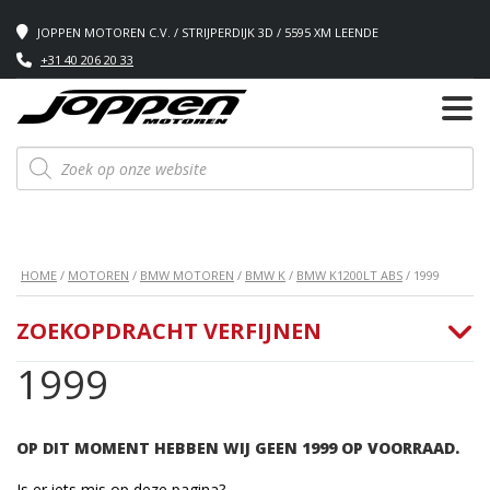
JOPPEN MOTOREN C.V. / STRIJPERDIJK 3D / 5595 XM LEENDE
+31 40 206 20 33
Producten
zoeken
HOME
/
MOTOREN
/
BMW MOTOREN
/
BMW K
/
BMW K1200LT ABS
/ 1999
ZOEKOPDRACHT VERFIJNEN
1999
OP DIT MOMENT HEBBEN WIJ GEEN 1999 OP VOORRAAD.
Is er iets mis op deze pagina?