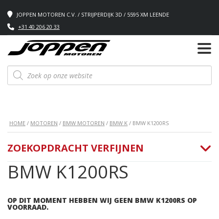
JOPPEN MOTOREN C.V. / STRIJPERDIJK 3D / 5595 XM LEENDE
+31 40 206 20 33
Producten
zoeken
HOME
/
MOTOREN
/
BMW MOTOREN
/
BMW K
/ BMW K1200RS
ZOEKOPDRACHT VERFIJNEN
BMW K1200RS
OP DIT MOMENT HEBBEN WIJ GEEN BMW K1200RS OP
VOORRAAD.