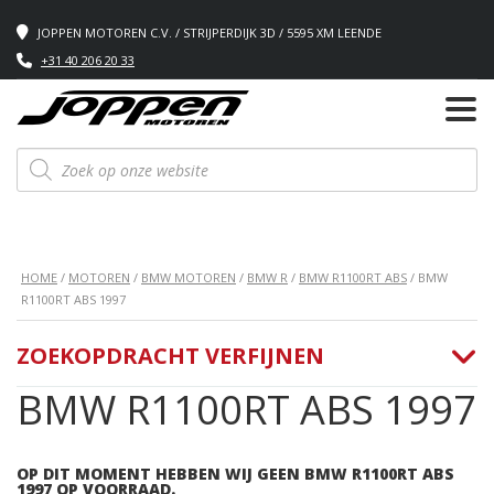
JOPPEN MOTOREN C.V. / STRIJPERDIJK 3D / 5595 XM LEENDE
+31 40 206 20 33
Producten
zoeken
HOME
/
MOTOREN
/
BMW MOTOREN
/
BMW R
/
BMW R1100RT ABS
/ BMW
R1100RT ABS 1997
ZOEKOPDRACHT VERFIJNEN
BMW R1100RT ABS 1997
OP DIT MOMENT HEBBEN WIJ GEEN BMW R1100RT ABS
1997 OP VOORRAAD.