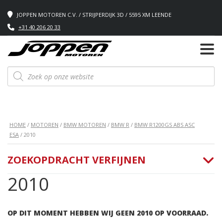
JOPPEN MOTOREN C.V. / STRIJPERDIJK 3D / 5595 XM LEENDE
+31 40 206 20 33
Producten
zoeken
HOME
/
MOTOREN
/
BMW MOTOREN
/
BMW R
/
BMW R1200GS ABS ASC
ESA
/ 2010
ZOEKOPDRACHT VERFIJNEN
2010
OP DIT MOMENT HEBBEN WIJ GEEN 2010 OP VOORRAAD.