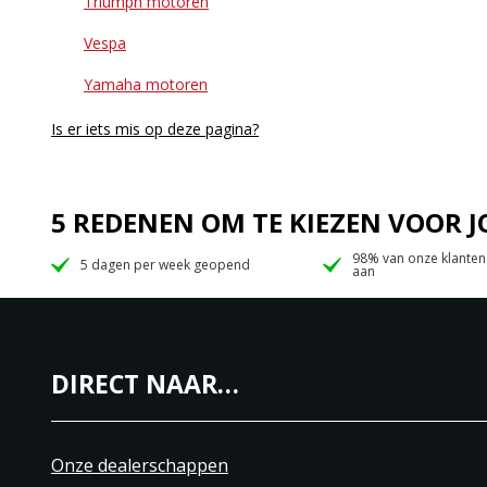
Triumph motoren
Vespa
Yamaha motoren
Is er iets mis op deze pagina?
5 REDENEN OM TE KIEZEN VOOR
98% van onze klanten
5 dagen per week geopend
aan
DIRECT NAAR…
Onze dealerschappen