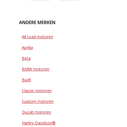
ANDERE MERKEN
All road motoren
Aprilia
Beta
BMW motoren
Buell
Classic motoren
Custom motoren
Ducati motoren
Harley-Davidson®