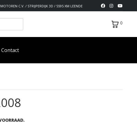
MOTOREN C.V. / STRIJPERDIJK 3D / 5595 XM LEENDE
0
Contact
2008
 VOORRAAD.