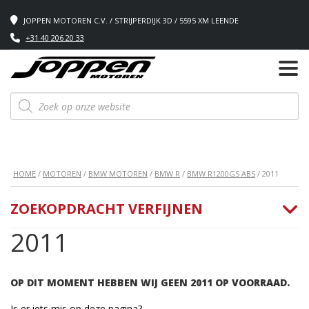
JOPPEN MOTOREN C.V. / STRIJPERDIJK 3D / 5595 XM LEENDE
+31 40 206 20 33
Producten
zoeken
HOME
/
MOTOREN
/
BMW MOTOREN
/
BMW R
/
BMW R1200GS ABS
/ 2011
ZOEKOPDRACHT VERFIJNEN
2011
OP DIT MOMENT HEBBEN WIJ GEEN 2011 OP VOORRAAD.
Is er iets mis op deze pagina?