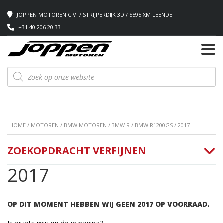
JOPPEN MOTOREN C.V. / STRIJPERDIJK 3D / 5595 XM LEENDE
+31 40 206 20 33
Producten
zoeken
HOME
/
MOTOREN
/
BMW MOTOREN
/
BMW R
/
BMW R1200GS
/ 2017
ZOEKOPDRACHT VERFIJNEN
2017
OP DIT MOMENT HEBBEN WIJ GEEN 2017 OP VOORRAAD.
Is er iets mis op deze pagina?