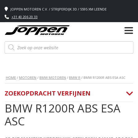
JOPPEN MOTOREN C.V. / STRIJPERDIJK 3D / 5595 XM LEENDE
+31 40 206 20 33
Producten
zoeken
HOME
/
MOTOREN
/
BMW MOTOREN
/
BMW R
/ BMW R1200R ABS ESA ASC
ZOEKOPDRACHT VERFIJNEN
BMW R1200R ABS ESA
ASC