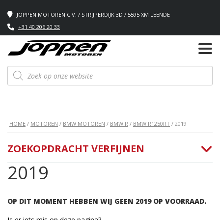
JOPPEN MOTOREN C.V. / STRIJPERDIJK 3D / 5595 XM LEENDE
+31 40 206 20 33
Producten
zoeken
HOME
/
MOTOREN
/
BMW MOTOREN
/
BMW R
/
BMW R1250RT
/ 2019
ZOEKOPDRACHT VERFIJNEN
2019
OP DIT MOMENT HEBBEN WIJ GEEN 2019 OP VOORRAAD.
Is er iets mis op deze pagina?