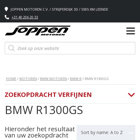
JOPPEN MOTOREN C.V. / STRIJPERDIJK 3D / 5595 XM LEENDE
+31 40 206 20 33
Producten
zoeken
HOME
/
MOTOREN
/
BMW MOTOREN
/
BMW R
/ BMW R1300GS
ZOEKOPDRACHT VERFIJNEN
BMW R1300GS
Hieronder het resultaat
Sort by name: A to Z
van uw zoekopdracht