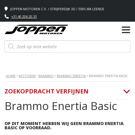
JOPPEN MOTOREN C.V. / STRIJPERDIJK 3D / 5595 XM LEENDE
+31 40 206 20 33
Producten
zoeken
HOME
/
MOTOREN
/
BRAMMO
/
BRAMMO ENERTIA
/ BRAMMO ENERTIA BASIC
ZOEKOPDRACHT VERFIJNEN
Brammo Enertia Basic
OP DIT MOMENT HEBBEN WIJ GEEN BRAMMO ENERTIA
BASIC OP VOORRAAD.