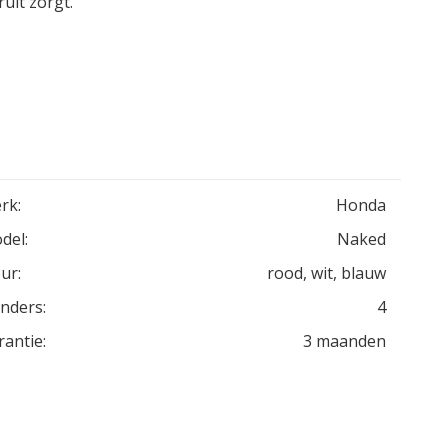
ult zorgt.
rk:
Honda
del:
Naked
ur:
rood, wit, blauw
inders:
4
rantie:
3 maanden