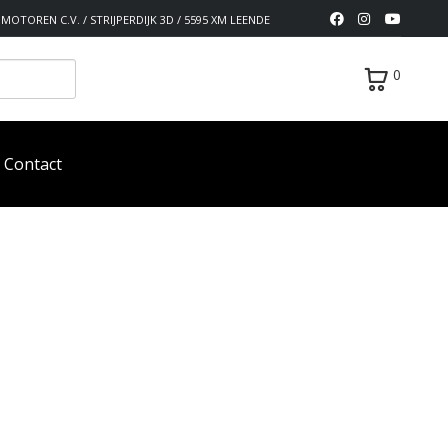
MOTOREN C.V. / STRIJPERDIJK 3D / 5595 XM LEENDE
0
Contact