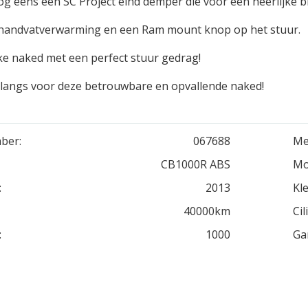
og eens een SC Project eind demper die voor een heerlijke br
 handvatverwarming en een Ram mount knop op het stuur.
ke naked met een perfect stuur gedrag!
langs voor deze betrouwbare en opvallende naked!
ber:
067688
Me
CB1000R ABS
Mo
:
2013
Kle
40000km
Cil
:
1000
Ga