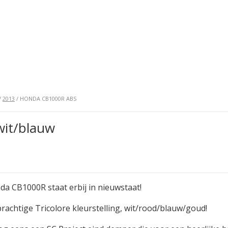
/
2013
/ HONDA CB1000R ABS
it/blauw
a CB1000R staat erbij in nieuwstaat!
 prachtige Tricolore kleurstelling, wit/rood/blauw/goud!