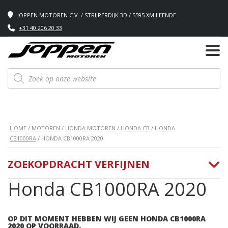
JOPPEN MOTOREN C.V. / STRIJPERDIJK 3D / 5595 XM LEENDE
+31 40 206 20 33
Producten
zoeken
HOME
/
MOTOREN
/
HONDA MOTOREN
/
HONDA CB
/
HONDA
CB1000RA
/ HONDA CB1000RA 2020
ZOEKOPDRACHT VERFIJNEN
Honda CB1000RA 2020
OP DIT MOMENT HEBBEN WIJ GEEN HONDA CB1000RA
2020 OP VOORRAAD.