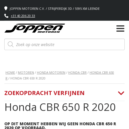
JOPPEN MOTOREN C.V. / STRIJPERDIJK 3D / 5595 XM LEENDE
+31 40 206 20 33
Producten
zoeken
HOME
/
MOTOREN
/
HONDA MOTOREN
/
HONDA CBR
/
HONDA CBR 650
R
/ HONDA CBR 650 R 2020
ZOEKOPDRACHT VERFIJNEN
Honda CBR 650 R 2020
OP DIT MOMENT HEBBEN WIJ GEEN HONDA CBR 650 R
2020 OP VOORRAAD.