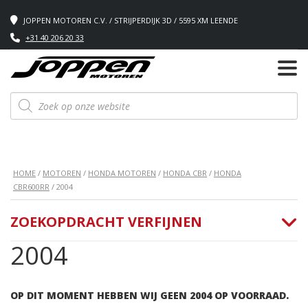
JOPPEN MOTOREN C.V. / STRIJPERDIJK 3D / 5595 XM LEENDE
+31 40 206 20 33
Producten
zoeken
HOME
/
MOTOREN
/
HONDA MOTOREN
/
HONDA CBR
/
HONDA
CBR600RR
/ 2004
ZOEKOPDRACHT VERFIJNEN
2004
OP DIT MOMENT HEBBEN WIJ GEEN 2004 OP VOORRAAD.