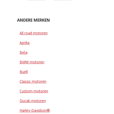
ANDERE MERKEN
All road motoren
Aprilia
Beta
BMW motoren
Buell
Classic motoren
Custom motoren
Ducati motoren
Harley-Davidson®