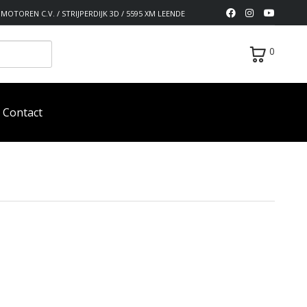
MOTOREN C.V. / STRIJPERDIJK 3D / 5595 XM LEENDE
0
Contact