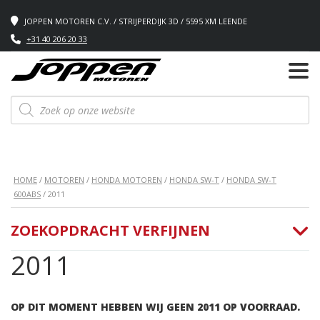
JOPPEN MOTOREN C.V. / STRIJPERDIJK 3D / 5595 XM LEENDE
+31 40 206 20 33
Producten
zoeken
HOME
/
MOTOREN
/
HONDA MOTOREN
/
HONDA SW-T
/
HONDA SW-T
600ABS
/ 2011
ZOEKOPDRACHT VERFIJNEN
2011
OP DIT MOMENT HEBBEN WIJ GEEN 2011 OP VOORRAAD.