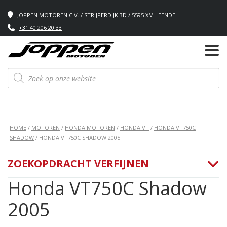
JOPPEN MOTOREN C.V. / STRIJPERDIJK 3D / 5595 XM LEENDE
+31 40 206 20 33
Producten
zoeken
HOME
/
MOTOREN
/
HONDA MOTOREN
/
HONDA VT
/
HONDA VT750C
SHADOW
/ HONDA VT750C SHADOW 2005
ZOEKOPDRACHT VERFIJNEN
Honda VT750C Shadow
2005