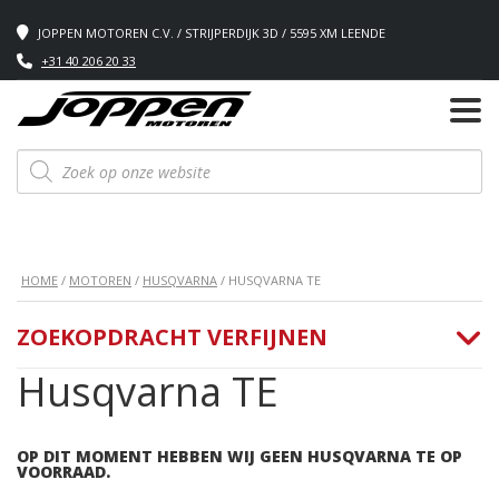
JOPPEN MOTOREN C.V. / STRIJPERDIJK 3D / 5595 XM LEENDE
+31 40 206 20 33
Producten
zoeken
HOME
/
MOTOREN
/
HUSQVARNA
/ HUSQVARNA TE
ZOEKOPDRACHT VERFIJNEN
Husqvarna TE
OP DIT MOMENT HEBBEN WIJ GEEN HUSQVARNA TE OP
VOORRAAD.