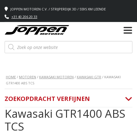
JOPPEN MOTOREN C.V. / STRIJPERDIJK 3D / 5595 XM LEENDE
+31 40 206 20 33
Producten
zoeken
HOME
/
MOTOREN
/
KAWASAKI MOTOREN
/
KAWASAKI GTR
/ KAWASAKI
GTR1400 ABS TCS
ZOEKOPDRACHT VERFIJNEN
Kawasaki GTR1400 ABS
TCS