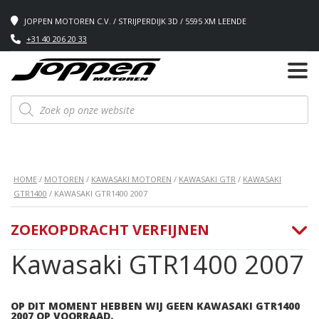
JOPPEN MOTOREN C.V. / STRIJPERDIJK 3D / 5595 XM LEENDE
+31 40 206 20 33
Producten
zoeken
HOME
/
MOTOREN
/
KAWASAKI MOTOREN
/
KAWASAKI GTR
/
KAWASAKI
GTR1400
/ KAWASAKI GTR1400 2007
ZOEKOPDRACHT VERFIJNEN
Kawasaki GTR1400 2007
OP DIT MOMENT HEBBEN WIJ GEEN KAWASAKI GTR1400
2007 OP VOORRAAD.